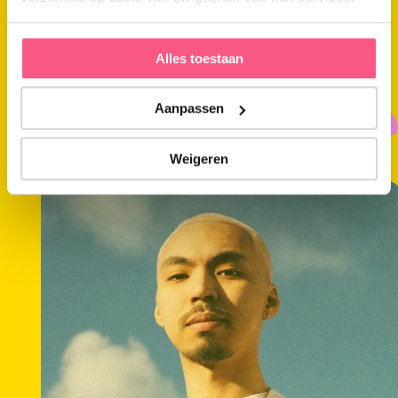
Alles toestaan
Aanpassen
MICHEL DE HEY
Weigeren
Meer
informatie
over:
Michel
de
Hey