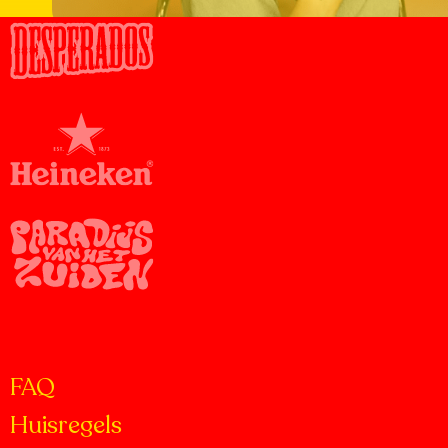
SAAR KUUS
Meer
informatie
over:
Saar
Kuus
FAQ
Huisregels