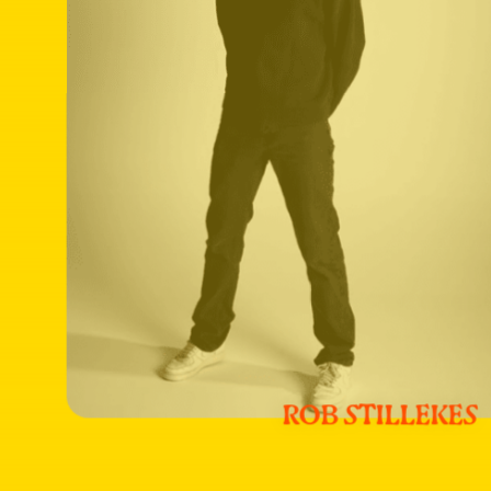
ROB STILLEKES
Meer