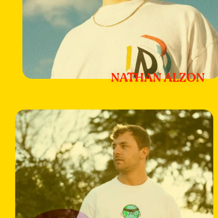
NATHAN ALZON
Meer
informatie
over:
Nathan
Alzon