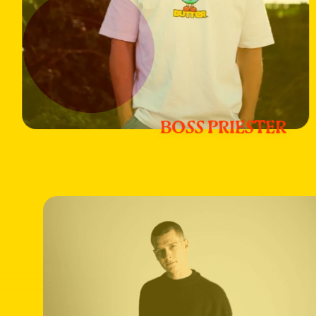
BOSS PRIESTER
Meer
informatie
over:
Boss
Priester