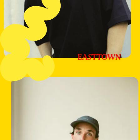
EASTTOWN
Meer
informatie
over:
Easttown