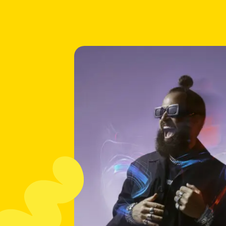
informatie
over:
Bizzey
(live)