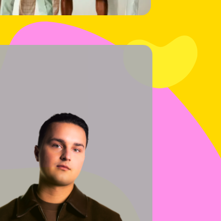
tie
liefde