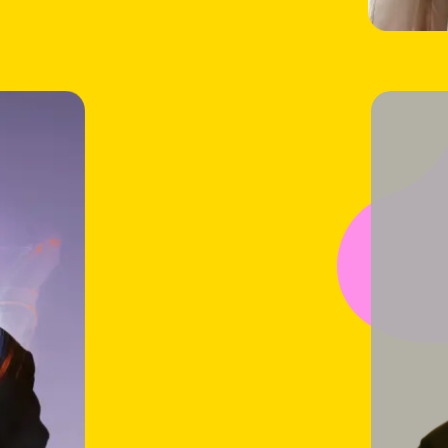
Meer
informa
over:
Broeder
(live)