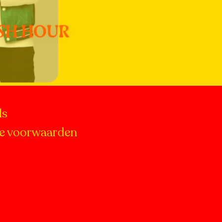
Mee
info
SH HOUR
over
Tea
Sha
ls
e voorwaarden