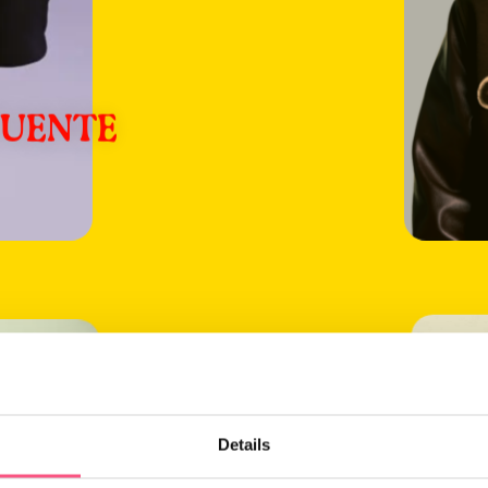
FUENTE
Meer
inform
over:
Trobi
Details