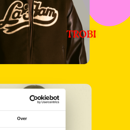
TROBI
atie
Over