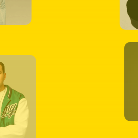
Meer
infor
over:
NEM