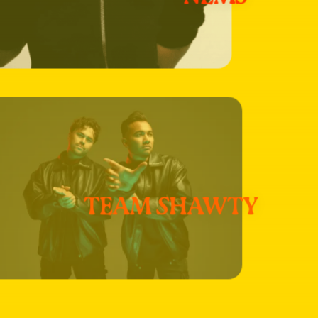
matie
S
TEAM SHAWTY