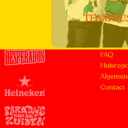
TEAM RU
FAQ
Huisrege
Meer
informatie
Algemen
over:
Contact
Team
Rush
Hour