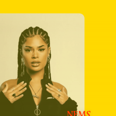
atie
NEMS