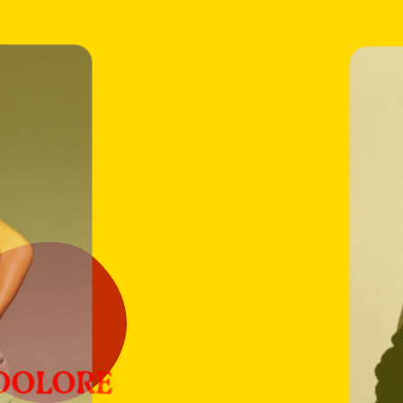
inform
over:
Demi
Maria
DOLORE